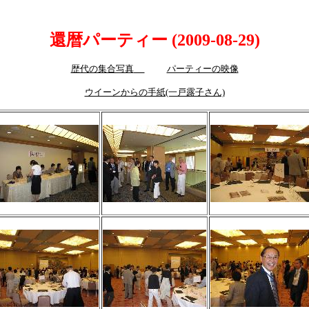
還暦パーティー (2009-08-29)
歴代の集合写真
パーティーの映像
ウイーンからの手紙(一戸露子さん)